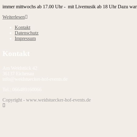
immer mittwochs ab 17.00 Uhr - mit Livemusik ab 18 Uhr Dazu wartet 
AfterWork-
Weiterlesen
Abend
Kontakt
am
Datenschutz
29.
Impressum
Juli
2026
Kontakt
Am Weidstück 42
36137 Eichenau
info@weidstuecker-hof-events.de
Tel.: 066489160066
Copyright - www.weidstuecker-hof-events.de