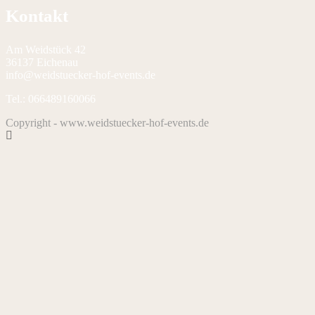
Kontakt
Am Weidstück 42
36137 Eichenau
info@weidstuecker-hof-events.de
Tel.: 066489160066
Copyright - www.weidstuecker-hof-events.de