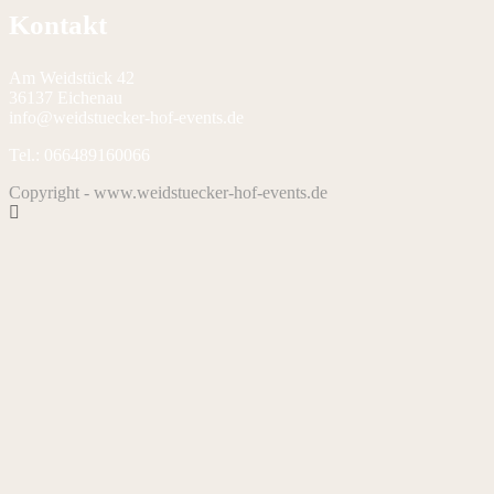
Kontakt
Am Weidstück 42
36137 Eichenau
info@weidstuecker-hof-events.de
Tel.: 066489160066
Copyright - www.weidstuecker-hof-events.de